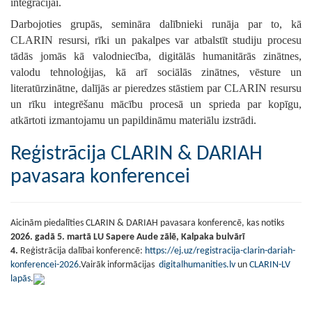
integrācijai.
Darbojoties grupās, semināra dalībnieki runāja par to,
kā
CLARIN resursi, rīki un pakalp
es
var atbalstīt studiju procesu
tādās jomās kā valodniecība, digitālās humanitārās zinātnes,
valodu tehnoloģijas, kā arī sociālās zinātnes, vēsture un
literatūrzinātne
, dalījās ar pieredzes stāstiem par CLARIN resursu
un rīku integrēšanu mācību procesā un sprieda par kopīgu,
atkārtoti izmantojamu un papildināmu materiālu izstrādi.
Reģistrācija CLARIN & DARIAH
pavasara konferencei
Aicinām piedalīties
CLARIN & DARIAH pavasara konferencē, kas notiks
2026. gadā 5. martā LU Sapere Aude zālē, Kalpaka bulvārī
4.
Reģistrācija dalībai konferencē:
https://ej.uz/registracija-clarin-dariah-
konferencei-2026
.
Vairāk informācijas
digitalhumanities.lv
un
CLARIN-LV
lapās
.