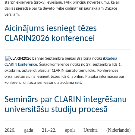
starpniekservera (proxy) ieviešanu, FAIR principu novērtējumu, kā arī
dalījās pieredzē par tā dēvēto "vibe coding" un jaunākajām DSpace
versijām.
Aicinājums iesniegt tēzes
CLARIN2026 konferencei
Septembra beigās Braitonā notiks
ikgadējā
CLARIN konference
. Šogad konference notiks no 29. septembra līdz 1.
oktobrim, aptverot plašu ar CLARIN saistīto tēmu loku. Konferences
organizētāji aicina iesniegt tēzes līdz 6. aprīlim. Plašāka informācija par
konferenci un tēžu iesniegšanu atrodama
šeit
.
Seminārs par CLARIN integrēšanu
universitāšu studiju procesā
2026. gada 21.–22.
a
prīlī
Utrehtā (Nīderlandē)