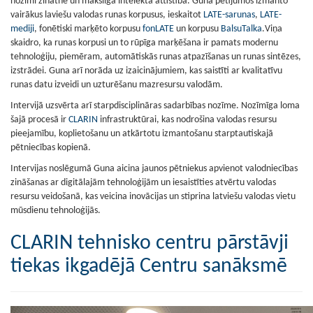
nozīmi zinātnē un mākslīgā intelekta attīstībā.
Guna pētījumos izmanto
vairākus laviešu valodas runas korpusus, ieskaitot
LATE-
sarunas
,
LATE-
medi
ji
, fonētiski marķēto korpusu
fonLATE
un korpusu
BalsuTalka
.
Viņa
skaidro, ka runas korpusi un to rūpīga marķēšana ir pamats modernu
tehnoloģiju, piemēram, automātiskās runas atpazīšanas un runas sintēzes,
izstrādei. Guna arī norāda uz izaicinājumiem, kas saistīti ar kvalitatīvu
runas datu izveidi un uzturēšanu mazresursu valodām.
Intervijā uzsvērta arī starpdisciplināras sadarbības nozīme. Nozīmīga loma
šajā procesā ir
CLARIN
infrastruktūrai, kas nodrošina valodas resursu
pieejamību, koplietošanu un atkārtotu izmantošanu starptautiskajā
pētniecības kopienā.
Intervijas noslēgumā Guna aicina jaunos pētniekus apvienot valodniecības
zināšanas ar digitālajām tehnoloģijām un iesaistīties atvērtu valodas
resursu veidošanā, kas veicina inovācijas un stiprina latviešu valodas vietu
mūsdienu tehnoloģijās.
CLARIN tehnisko centru pārstāvji
tiekas ikgadējā Centru sanāksmē