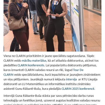
Viena no CLARIN prioritātēm ir jauno speciālistu sagatavošana. Tāpēc
CLARIN veido
mācību materiālus
, kā arī atbalsta doktorantus, aicinot tos
piedalīties
CLARIN konferencēs
. Lai popularizētu doktorantu pētījumus,
kuros izmantoti CLARIN valodas resursi un rīki, šogad
Tour De
CLARIN
veido speciālizlaidumu, kurā iepazīstina ar jaunajiem zinātniekiem
un viņu pētījumiem. Jaunākajā numurā iekļauta
intervija
ar RTU Liepāja
doktoranti un LU Matemātikas un informātikas institūta zinātnisko
asistenti Gunu Rābanti-Bušu, kura piedalījās
CLARIN 2025 konferencē
.
Intervijā Guna Rābante-Buša stāsta par savu pētniecisko darbu runas
tehnoloģiju un fonētikas jomā, uzsverot augstas kvalitātes valodas resursu