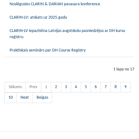
Noslēgusies CLARIN & DARIAH pavasara konference
CLARIN-LV: atskats uz 2025.gadu
CLARIN-LV iepazīstina Latvijas augstskolu pasniedzējus ar DH kursu
reģistru
Praktiskais seminārs par DH Course Registry
1 lapa no 17
Sākums
Prev
1
2
3
4
5
6
7
8
9
10
Next
Beigas