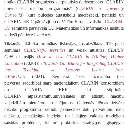
notika
CLARIN
organizēts starptautisks darbseminārs “CLARIN
universitāšu mācību programmās” (
CLARIN in University
Curricula
), kurā pulcējās augstskolu mācībspēki, pētnieki un
CLARIN ERIC pārstāvji no dažādām Eiropas valstīm.
CLARIN-
LV
seminārā pārstāvēja LU Matemātikas un informātikas institūta
vadošā pētniece Ilze Auziņa.
Tikšanās laikā tika turpinātas diskusijas, kas aizsāktas 2019. gada
seminārā
CLARIN@Universities
un
vēlāk attīstīt
a
s
CLARIN
Café
diskusijās
How to Use CLARIN in (Online) Higher
Education
(2020) un
Towards Guidelines for Integrating CLARIN
into Teaching
– Lessons Learnt from
UPSKILLS
(2021).
Seminārā īpaša uzmanība tika
pievērsta
sadarbībai starp nacionālajiem CLARIN konsorcijiem
un CLARIN ERIC, lai stiprinātu
CLARIN
atpazīstamību
universitātēs un attīstītu mācību
vajadzībām piemērotus risinājumus.
Galvenās tēmas ietvēra
mācību programmu izstrādi, pētniecības datu pārvaldību, datu
citēšanu, ar mākslīgo intelektu un lielajiem valodas modeļiem
saistītās problēmas, kā arī praktiskas stratēģijas ilgtspējīgai