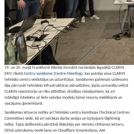
19. un 20. maijā Frankfurtē hibrīda formātā norisinājās ikgadējā CLARIN
ERIC rīkotā
Centru sanāksme (Centre Meeting)
, kas pulcēja visus CLARIN
tehnisko centru veidotājus un uzturētājus. Sanāksmes galvenais uzdevums
bija pārrunāt tehniskās infrastruktūras aktualitātes, īpašu uzmanību veltot
CLARIN repozitoriju un rīku attīstībai, drošības risinājumiem, kā arī
mākslīgā intelekta un lielo valodas modeļu lomai resursu meklēšanā un
vaicājumu ģenerēšanā.
Sanāksmes ietvaros notika arī Tehnisko centru komitejas (Technical Centres
Committee) sēde, kā arī vairākas darba sesijas un īsziņojumi (lightning
talks). Tajos dalībvalstu pārstāvji diskutēja par vienotu citēšanas ietvaru,
DDoS uzbrukumu novēršanu un Cloudflare izmantošanu, AAI