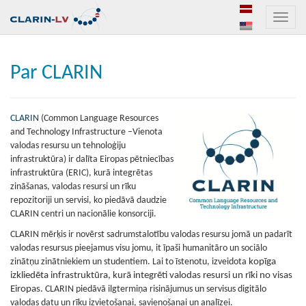
Toggle
naviga
Par CLARIN
CLARIN
(Common Language Resources
and Technology Infrastructure –Vienota
valodas resursu un tehnoloģiju
infrastruktūra) ir dalīta Eiropas pētniecības
infrastruktūra (ERIC), kurā integrētas
zināšanas, valodas resursi un rīku
repozitoriji un servisi, ko piedāvā daudzie
CLARIN centri un nacionālie konsorciji.
CLARIN mērķis ir novērst sadrumstalotību valodas resursu jomā un padarīt
valodas resursus pieejamus visu jomu, it īpaši humanitāro un sociālo
zinātņu zinātniekiem un studentiem. Lai to īstenotu, izveidota
kopīga
izkliedēta infrastruktūra, kurā integrēti valodas resursi un rīki no visas
Eiropas.
CLARIN piedāvā ilgtermiņa risinājumus un servisus digitālo
valodas datu un rīku izvietošanai, savienošanai un analīzei.