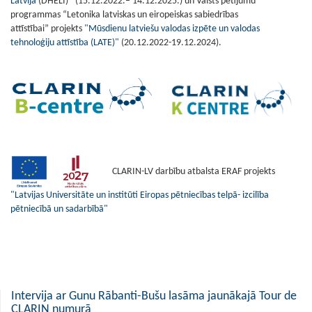
Latvijā
(DHELI)
(15.12.2022.– 14.12.2025.) un Valsts pētījumu
programmas “Letonika latviskas un eiropeiskas sabiedrības
attīstībai” projekts
"Mūsdienu latviešu valodas izpēte un valodas
tehnoloģiju attīstība (LATE)"
(20.12.2022-19.12.2024).
CLARIN-LV darbību atbalsta ERAF projekts
"Latvijas Universitāte un institūti Eiropas pētniecības telpā- izcilība
pētniecībā un sadarbībā"
Intervija ar Gunu Rābanti-Bušu lasāma jaunākajā Tour de
CLARIN numurā