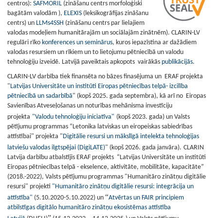
centros):
SAFMORIL
(
zināšanu centrs morfoloģiski
bagātām valodām
),
ELEXIS
(leksikogrāfijas zināšanu
centrs) un
LLMs4SSH
(zināšanu centrs par lielajiem
valodas modeļiem humanitārajām un sociālajām zinātnēm).
CLARIN-LV
regulāri rīko
konferences un seminārus
, kuros iepazīstina ar dažādiem
valodas resursiem un rīkiem un to lietojumu pētniecībā un valodu
tehnoloģiju izveidē. Latvijā paveiktais apkopots vairākās
publikācijās
.
CLARIN-LV darbība tiek finansēta no bāzes finasējuma un ERAF projekta
"
Latvijas Universitāte un institūti Eiropas pētniecības telpā- izcilība
pētniecībā un sadarbībā
" (kopš 2025. gada septembra), kā arī no Eiropas
Savienības Atveseļošanas un noturības mehānisma investīciju
projekta
"Valodu tehnoloģiju iniciatīva"
(kopš 2023. gada) un Valsts
pētījumu programmas “Letonika latviskas un eiropeiskas sabiedrības
attīstībai" projekta "
Digitālie resursi un mākslīgā intelekta tehnoloģijas
latviešu valodas ilgtspējai (DigiLATE)
" (kopš 2026. gada janvāra).
CLARIN
Latvija darbību atbalstījis ERAF projekts “Latvijas Universitāte un institūti
Eiropas pētniecības telpā - ekselence, aktivitāte, mobilitāte, kapacitāte”
(2018.-2022), Valsts pētījumu programmas "Humanitāro zinātņu digitālie
resursi" projekti
"Humanitāro zinātņu digitālie resursi: integrācija un
“
attīstība"
(5.10.2020-5.10.2022) un
Atvērtas un FAIR principiem
atbilstīgas digitālo humanitāro zinātņu ekosistēmas attīstība
”