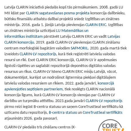
Latvija CLARIN iniciatīvā piedalās kopš tās pirmsākumiem. 2008. gadā LU
MII kļūst par
CLARIN sagatavošanas posma projekta
konsorcija dalībnieku,
būtisku finansiālu atbalstu dalībai projektā sniedz Izglītības un zinātnes
ministrija. 2016. gada 1. jūnijā Latvija pievienojas
CLARIN ERIC
. Izglītības
un zinātnes ministrija uzticējusi
LU Matemātikas un
informātikas
institūtam
pārstāvēt Latviju CLARIN ERIC un vadīt
Latvijas
CLARIN konsorciju
.
2019. gadā CLARIN-LV pievienojas CLARIN zināšanu
centram morfoloģiski bagātām valodām
SAFMORIL
. 2020. gada martā tiek
izveidots
CLARIN-LV repozitorijs
, kurā tiek reģistrēti latviešu valodas
resursi un rīki. Esot CLARIN ERIC konsorcijā, CLARIN-LV ir apņēmusies
ilgstoši rūpēties un saglabāt repozitorijā deponētos digitālos valodas
resursus un rīkus. CLARIN-LV īsteno CLARIN ERIC misiju Latvijā, vācot,
dokumentējot, kurējot un nodrošinot ilgtermiņa piekļuvi digitālajiem
latviešu valodas resursiem un rīkiem. 2022. gada janvārī,
konsorcijā
apvienojoties septiņiem partneriem
, tiek noslēgts CLARIN nacionālā
konsorcija līgums, kurā CLARIN-LV konsorcijs vienojas par CLARIN-LV
darbību un turpmāku attīstību. 2023.gada janvāri
CLARIN-LV repozitorijs
pirmo reizi iegūst B-centra statusu un saņem CoreTrustSeal sertifikātu kā
uzticams datu repozitorijs,
B-centrra statuss
un
CoreTrustSeal sertifikāts
atjaunināts 2026. gada pavasarī.
CLARIN-LV piedalās trīs zināšanu centros (K-