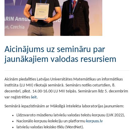
Aicinājums uz semināru par
jaunākajiem valodas resursiem
Aicinām piedalīties Latvijas Universitātes Matemātikas un informātikas
institūta (LU MII) rīkotajā seminārā. Seminārs notiks ceturtdien, 8.
decembrī, plkst. 14.00-16.00 LU MII telpās. Semināram līdz 5. decembrim
var reģistrēties
šeit
.
Seminārā iepazīstināsim ar Mākslīgā intelekta laboratorijas jaunumiem:
Līdzsvaroto mūsdienu latviešu valodas tekstu korpusu (LVK 2022),
Nacionālo korpusu kolekciju un platformu
korpuss.lv
latviešu valodas leksisko tīklu (WordNet).