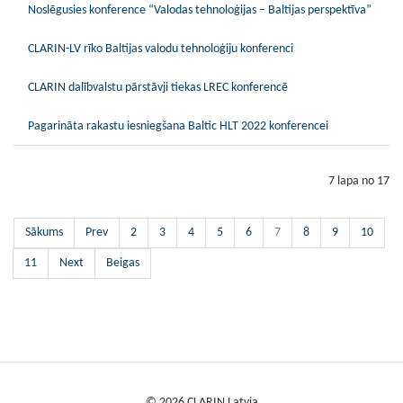
Noslēgusies konference “Valodas tehnoloģijas – Baltijas perspektīva”
CLARIN-LV rīko Baltijas valodu tehnoloģiju konferenci
CLARIN dalībvalstu pārstāvji tiekas LREC konferencē
Pagarināta rakastu iesniegšana Baltic HLT 2022 konferencei
7 lapa no 17
Sākums
Prev
2
3
4
5
6
7
8
9
10
11
Next
Beigas
© 2026 CLARIN Latvia