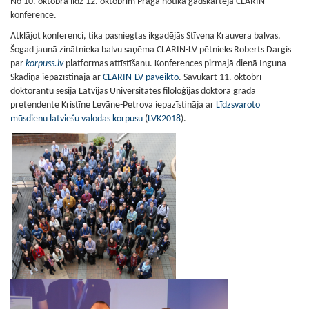
No 10. oktobra līdz 12. oktobrim Prāgā notika gadskārtējā CLARIN
konference.
Atklājot konferenci, tika pasniegtas ikgadējās Stīvena Krauvera balvas.
Šogad jaunā zinātnieka balvu saņēma CLARIN-LV pētnieks Roberts Darģis
par
korpuss.lv
platformas attīstīšanu. Konferences pirmajā dienā Inguna
Skadiņa iepazīstināja ar
CLARIN-LV paveikto
. Savukārt 11. oktobrī
doktorantu sesijā Latvijas Universitātes filoloģijas doktora grāda
pretendente Kristīne Levāne-Petrova iepazīstināja ar
Līdzsvaroto
mūsdienu latviešu valodas korpusu
(
LVK2018
).