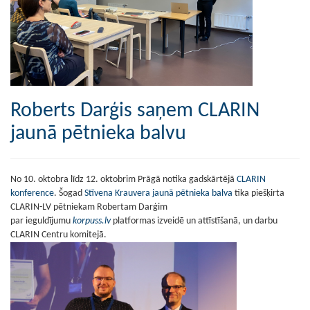
Roberts Darģis saņem CLARIN
jaunā pētnieka balvu
No 10. oktobra līdz 12. oktobrim Prāgā notika gadskārtējā
CLARIN
konference
. Šogad
Stīvena Krauvera jaunā pētnieka balva
tika piešķirta
CLARIN-LV pētniekam Robertam Darģim
par ieguldījumu
korpuss.lv
platformas izveidē un attīstīšanā, un darbu
CLARIN Centru komitejā.