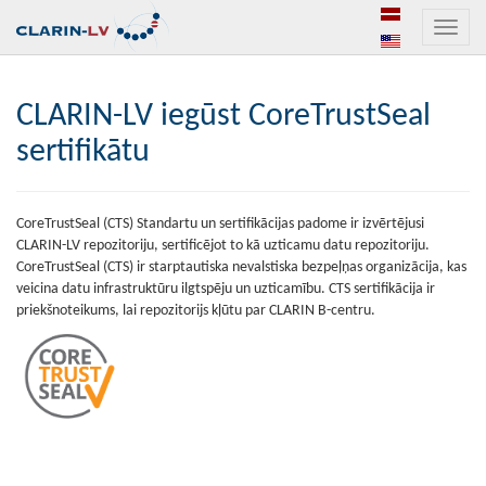
Toggle
naviga
CLARIN-LV iegūst CoreTrustSeal
sertifikātu
CoreTrustSeal (CTS) Standartu un sertifikācijas padome ir izvērtējusi
CLARIN-LV repozitoriju, sertificējot to kā uzticamu datu repozitoriju.
CoreTrustSeal (CTS) ir starptautiska nevalstiska bezpeļņas organizācija, kas
veicina datu infrastruktūru ilgtspēju un uzticamību. CTS sertifikācija ir
priekšnoteikums, lai repozitorijs kļūtu par CLARIN B-centru.