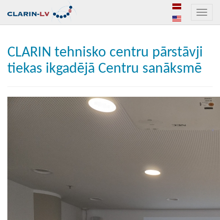
Toggle
naviga
CLARIN tehnisko centru pārstāvji
tiekas ikgadējā Centru sanāksmē