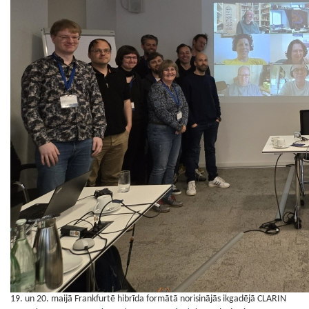
19. un 20. maijā Frankfurtē hibrīda formātā norisinājās ikgadējā CLARIN