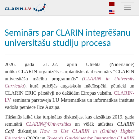
Toggle
naviga
Seminārs par CLARIN integrēšanu
universitāšu studiju procesā
2026. gada 21.–22.
a
prīlī
Utrehtā (Nīderlandē)
notika
CLARIN
organizēts starptautisks darbseminārs “CLARIN
universitāšu mācību programmās” (
CLARIN in University
Curricula
), kurā pulcējās augstskolu mācībspēki, pētnieki un
CLARIN ERIC pārstāvji no dažādām Eiropas valstīm.
CLARIN-
LV
seminārā pārstāvēja LU Matemātikas un informātikas institūta
vadošā pētniece Ilze Auziņa.
Tikšanās laikā tika turpinātas diskusijas, kas aizsāktas 2019. gada
seminārā
CLARIN@Universities
un
vēlāk attīstīt
a
s
CLARIN
Café
diskusijās
How to Use CLARIN in (Online) Higher
Education
(2020) un
Towards Guidelines for Integrating CLARIN