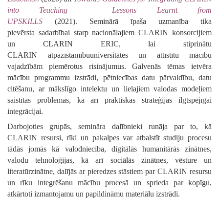
into Teaching
– Lessons Learnt from
UPSKILLS
(2021).
Seminārā īpaša uzmanība tika
pievērsta
sadarbībai starp nacionālajiem CLARIN konsorcijiem
un CLARIN ERIC, lai stiprinātu
CLARIN
atpazīstamību
universitātēs un attīstītu mācību
vajadzībām piemērotus risinājumus.
Galvenās tēmas ietvēra
mācību programmu izstrādi, pētniecības datu pārvaldību, datu
citēšanu, ar mākslīgo intelektu un lielajiem valodas modeļiem
saistītās problēmas, kā arī praktiskas stratēģijas ilgtspējīgai
integrācijai.
Darbojoties grupās, semināra dalībnieki runāja par to,
kā
CLARIN resursi, rīki un pakalp
es
var atbalstīt studiju procesu
tādās jomās kā valodniecība, digitālās humanitārās zinātnes,
valodu tehnoloģijas, kā arī sociālās zinātnes, vēsture un
literatūrzinātne
, dalījās ar pieredzes stāstiem par CLARIN resursu
un rīku integrēšanu mācību procesā un sprieda par kopīgu,
atkārtoti izmantojamu un papildināmu materiālu izstrādi.